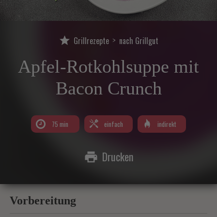
ie sind hier:
›
Grillrezepte
nach Grillgut
Apfel-Rotkohlsuppe mit
Bacon Crunch
75 min
einfach
indirekt
Drucken
Vorbereitung