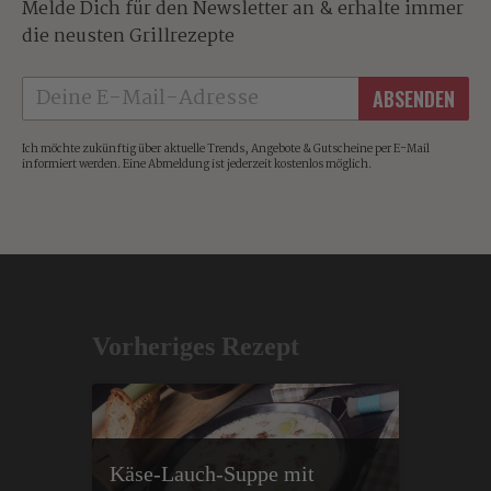
Melde Dich für den Newsletter an & erhalte immer
die neusten Grillrezepte
ABSENDEN
Ich möchte zukünftig über aktuelle Trends, Angebote & Gutscheine per E-Mail
informiert werden. Eine Abmeldung ist jederzeit kostenlos möglich.
Artikelnavigation
Vorheriges Rezept
Käse-Lauch-Suppe mit