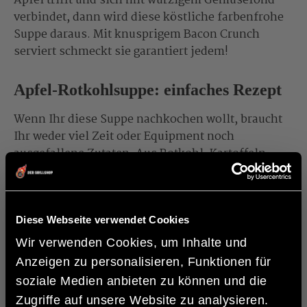
Apfel trifft und sich mit würzigem Gemüsefond
verbindet, dann wird diese köstliche farbenfrohe
Suppe daraus. Mit knusprigem Bacon Crunch
serviert schmeckt sie garantiert jedem!
Apfel-Rotkohlsuppe: einfaches Rezept
Wenn Ihr diese Suppe nachkochen wollt, braucht
Ihr weder viel Zeit oder Equipment noch
ausgefallene Zutaten. Aus Rotkohl, Kartoffeln,
einem Apfel, Schalotten, Bacon, Geflügelfond und
Crème fraîche zaubert Ihr im Nu diese knallige
und köstliche Suppe! Im Grunde werden alle
Zutaten im
Dutch Oven
angebraten
, das Ganze
Diese Webseite verwendet Cookies
mit Gemüsefond abgelöscht und püriert, mit
Wir verwenden Cookies, um Inhalte und
Gewürzen abgeschmeckt und Petersilie sowie
Anzeigen zu personalisieren, Funktionen für
Bacon Crunch serviert. Das war’s schon! Integriert
soziale Medien anbieten zu können und die
die Apfel-Rotkohlsuppe mit Bacon Crunch in Euer
Zugriffe auf unsere Website zu analysieren.