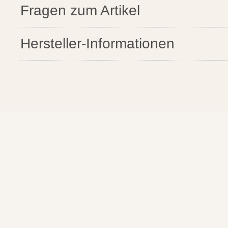
santosgrills-theme.screenreader
Fragen zum Artikel
Hersteller-Informationen