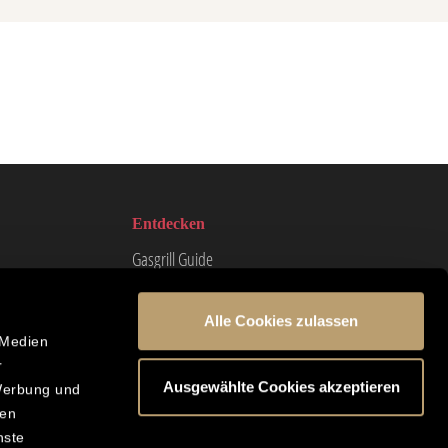
Entdecken
Gasgrill Guide
Grillkohle Beratung
Outdoorküchen Guide
Alle Cookies zulassen
 Medien
Grillnews
r
Grillrezepte
Ausgewählte Cookies akzeptieren
 Werbung und
ten
nste