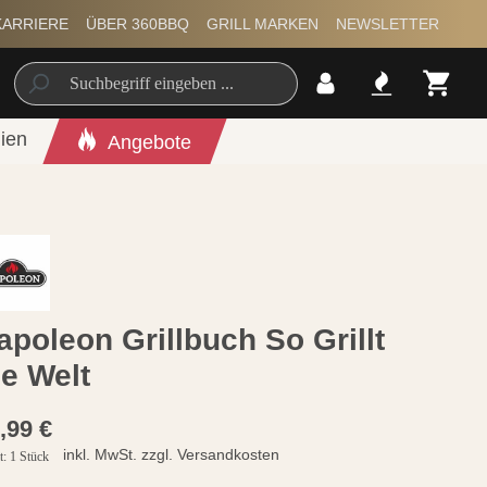
KARRIERE
ÜBER 360BBQ
GRILL MARKEN
NEWSLETTER
ien
Angebote
apoleon Grillbuch So Grillt
ie Welt
,99 €
inkl. MwSt. zzgl. Versandkosten
t:
1 Stück