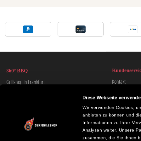
Kundenservi
360° BBQ
Kontakt
Grillshop in Frankfurt
Anfahrt & Öffnu
Grillmagazin & Grillrezepte
Diese Webseite verwende
Reklamation & G
Über 360° BBQ
Wir verwenden Cookies, um 
Ersatzteilanfrag
Newsletter
anbieten zu können und di
Grillkurs umbu
Informationen zu Ihrer Ve
Privatevent Anf
Analysen weiter. Unsere Pa
zusammen, die Sie ihnen be