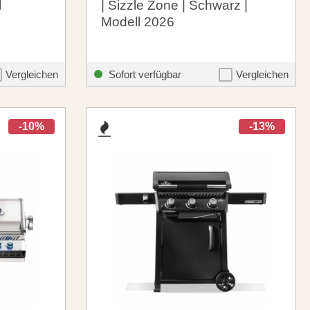
l
| Sizzle Zone | Schwarz |
Modell 2026
619,00 €
theme.listing.formerPrice:
santosgrills-theme.listing.formerPrice
699,00 €
Vergleichen
Sofort verfügbar
Vergleichen
-10%
-13%