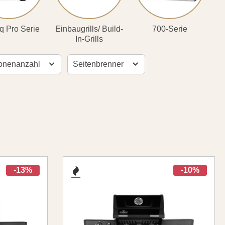
q Pro Serie
Einbaugrills/ Build-
700-Serie
In-Grills
onenanzahl
Seitenbrenner
-13%
-10%