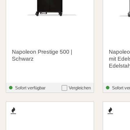
Napoleon Prestige 500 |
Napoleo
Schwarz
mit Edel
Edelstah
1.799,00 €
1.639,
santosgrills-theme.listing.formerPrice:
1.999,00 €
Sofort verfügbar
Vergleichen
Sofort ve