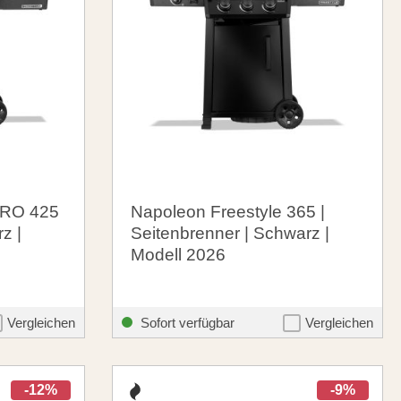
PRO 425
Napoleon Freestyle 365 |
z |
Seitenbrenner | Schwarz |
Modell 2026
539,00 €
me.listing.formerPrice:
santosgrills-theme.listing.formerPrice
599,00 €
Vergleichen
Sofort verfügbar
Vergleichen
-12%
-9%