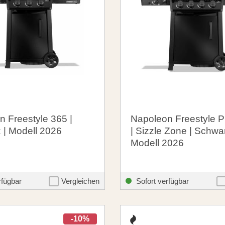
 Freestyle 365 |
Napoleon Freestyle 
 | Modell 2026
| Sizzle Zone | Schwar
Modell 2026
 €
739,00 €
santosgrills-theme.listing.formerPrice:
santosgrills-the
499,00 €
849,00 €
rfügbar
Vergleichen
Sofort verfügbar
-10%