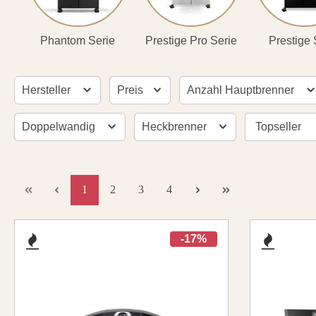
Phantom Serie
Prestige Pro Serie
Prestige 
Filtern & Sortieren santosgrills-theme.listing.filterTitleHint
Hersteller
Preis
Anzahl Hauptbrenner
Doppelwandig
Heckbrenner
1
2
3
4
-17%