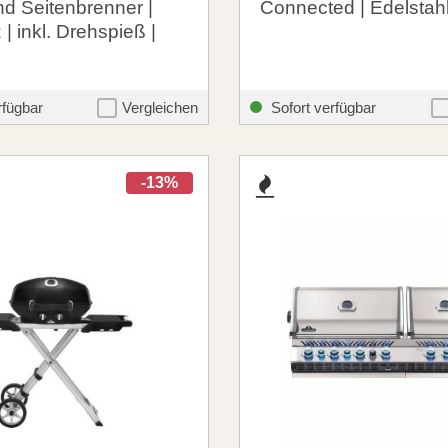
d Seitenbrenner |
Connected | Edelstah
| inkl. Drehspieß |
 €
2.699,00 €
santosgrills-theme.listing.formerPrice:
santosgrills-
999,00 €
3.199,00 €
rfügbar
Vergleichen
Sofort verfügbar
-13%