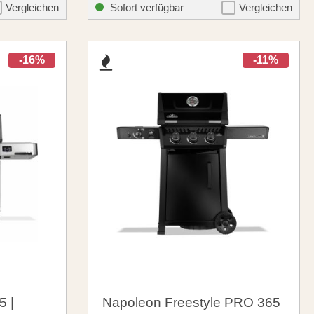
2.279,00 €
me.listing.formerPrice:
santosgrills-theme.listing.formerPr
2.499,00 €
Vergleichen
Sofort verfügbar
Vergleichen
-16%
-11%
5 |
Napoleon Freestyle PRO 365