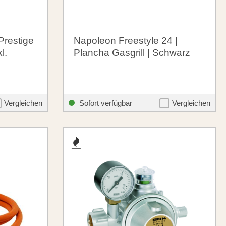
Prestige
Napoleon Freestyle 24 |
l.
Plancha Gasgrill | Schwarz
519,00 €
theme.listing.formerPrice:
santosgrills-theme.listing.formerPrice
599,00 €
Vergleichen
Sofort verfügbar
Vergleichen