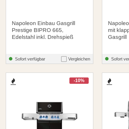
Napoleon Einbau Gasgrill
Napoleo
Prestige BIPRO 665,
mit kla
Edelstahl inkl. Drehspieß
Gasgrill
3.298,00 €
348,00
santosgrills-theme.listing.formerPrice:
3.899,00 €
Sofort verfügbar
Vergleichen
Sofort ve
-10%