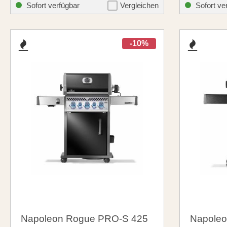
759,00 €
1.029,
santosgrills-theme.listing.formerPrice:
899,00 €
Sofort verfügbar
Vergleichen
Sofort ve
-10%
Napoleon Rogue PRO-S 425
Napoleo