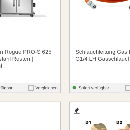
n Rogue PRO-S 625
Schlauchleitung Gas
stahl Rosten |
G1/4 LH Gasschlauc
l
00 €
11,84 €
santosgrills-theme.listing.formerPrice:
1.849,00 €
rfügbar
Vergleichen
Sofort verfügbar