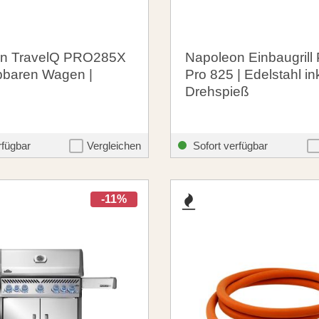
n TravelQ PRO285X
Napoleon Einbaugrill 
ppbaren Wagen |
Pro 825 | Edelstahl ink
Drehspieß
 €
4.759,00 €
santosgrills-theme.listing.formerPrice:
santosgrills-
399,00 €
5.299,00 €
rfügbar
Vergleichen
Sofort verfügbar
-11%