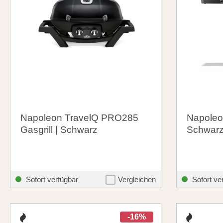
Napoleon TravelQ PRO285
Napoleon
Gasgrill | Schwarz
Schwarz
249,00 €
439,00
santosgrills-theme.listing.formerPrice:
299,00 €
Sofort verfügbar
Vergleichen
Sofort ve
-16%