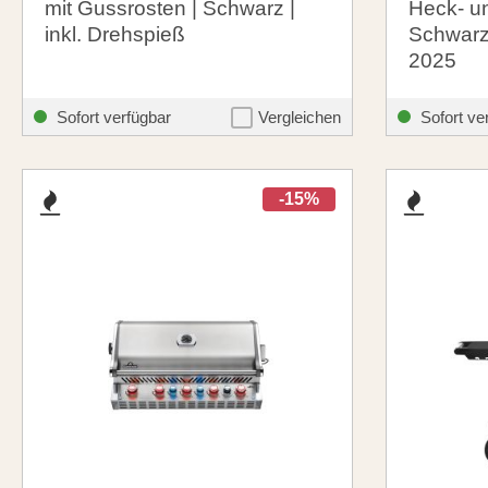
mit Gussrosten | Schwarz |
Heck- un
inkl. Drehspieß
Schwarz 
2025
1.209,00 €
889,00
santosgrills-theme.listing.formerPrice:
1.349,00 €
Sofort verfügbar
Vergleichen
Sofort ve
-15%