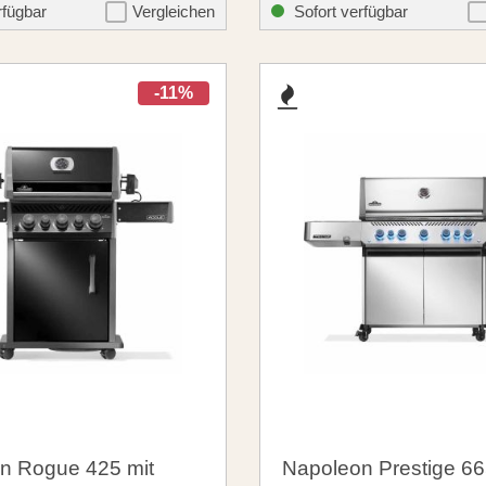
00 €
660,00 €
santosgrills-theme.listing.formerPrice:
santosgrills-the
1.149,00 €
749,00 €
rfügbar
Vergleichen
Sofort verfügbar
-11%
n Rogue 425 mit
Napoleon Prestige 66