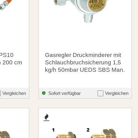
 PS10
Gasregler Druckminderer mit
h 200 cm
Schlauchbruchsicherung 1,5
kg/h 50mbar UEDS SBS Man.
72,20 €
Vergleichen
Sofort verfügbar
Vergleichen