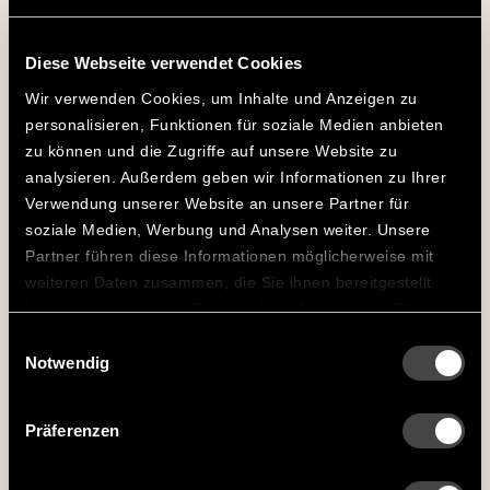
Optimiere deine
Holzkohleplatzierung im
Diese Webseite verwendet Cookies
Big Green Egg
Wir verwenden Cookies, um Inhalte und Anzeigen zu
personalisieren, Funktionen für soziale Medien anbieten
Effiziente Verbrennung
zu können und die Zugriffe auf unsere Website zu
analysieren. Außerdem geben wir Informationen zu Ihrer
Der Big Green Egg Holzkohlekorb für L ermöglicht eine
Verwendung unserer Website an unsere Partner für
gleichmäßige und effiziente Verbrennung deiner
soziale Medien, Werbung und Analysen weiter. Unsere
Holzkohle.
Partner führen diese Informationen möglicherweise mit
Praktische Anwendung
weiteren Daten zusammen, die Sie ihnen bereitgestellt
haben oder die sie im Rahmen Ihrer Nutzung der Dienste
Der Korb erleichtert das Entfernen von Asche und das
gesammelt haben.
Einwilligungsauswahl
Hinzufügen von Kohle.
Notwendig
Präferenzen
Technische Daten