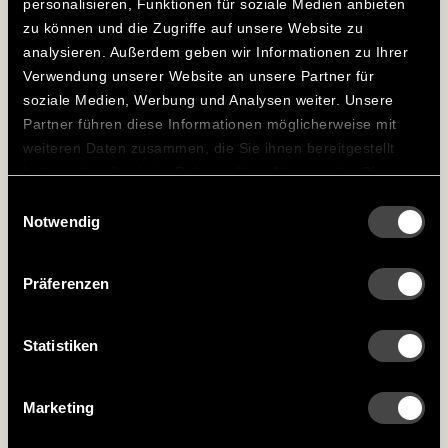
209,00 €
personalisieren, Funktionen für soziale Medien anbieten
ANZEIGEN
zu können und die Zugriffe auf unsere Website zu
analysieren. Außerdem geben wir Informationen zu Ihrer
Verwendung unserer Website an unsere Partner für
soziale Medien, Werbung und Analysen weiter. Unsere
Der ca. 30 cm lange PRO Grillpinsel aus Edelstahl sorgt
Partner führen diese Informationen möglicherweise mit
mit seinen haltbaren Silikonborsten für saftigen
weiteren Daten zusammen, die Sie ihnen bereitgestellt
Grillgenuss.
haben oder die sie im Rahmen Ihrer Nutzung der Dienste
gesammelt haben.
Einwilligungsauswahl
Notwendig
Lieferumfang
Präferenzen
santosgrills-them
Bewertungen
Statistiken
santosgrills-theme.screenreader
Fragen zum Artikel
Marketing
Hersteller-Informationen