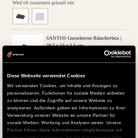
Wird oft zusammen gekauft mit:
SANTOS Gusseiserne Räucherbox |
20,5 x 13 x 3,5 cm
4,90 €
ANZEIGEN
Diese Webseite verwendet Cookies
Wir verwenden Cookies, um Inhalte und Anzeigen zu
Hintere Flammbrücken
personalisieren, Funktionen für soziale Medien anbieten
von SANTOS
zu können und die Zugriffe auf unsere Website zu
analysieren. Außerdem geben wir Informationen zu Ihrer
Verwendung unserer Website an unsere Partner für
Die hinteren Flammbrücken erleichtern Euch das
soziale Medien, Werbung und Analysen weiter. Unsere
Anzünden der Brenner. Ihr müsst lediglich einen Brenner
Partner führen diese Informationen möglicherweise mit
zünden und die anderen zünden dank Flammbrücken
weiteren Daten zusammen, die Sie ihnen bereitgestellt