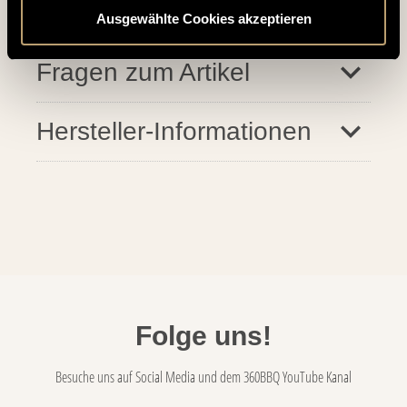
santosgrills-them
Bewertungen
Ausgewählte Cookies akzeptieren
santosgrills-theme.screenreader
Fragen zum Artikel
Hersteller-Informationen
Folge uns!
Besuche uns auf Social Media und dem 360BBQ YouTube Kanal