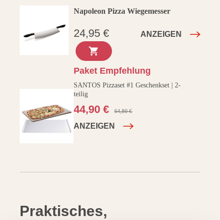
Napoleon Pizza Wiegemesser
24,95 €
ANZEIGEN
Paket Empfehlung
SANTOS Pizzaset #1 Geschenkset | 2-
teilig
44,90 €
santosgrills-theme.listing.formerPrice:
64,80 €
ANZEIGEN
Praktisches,