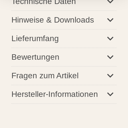
Technische Daten
Hinweise & Downloads
Lieferumfang
santosgrills-them
Bewertungen
santosgrills-theme.screenreader
Fragen zum Artikel
Hersteller-Informationen