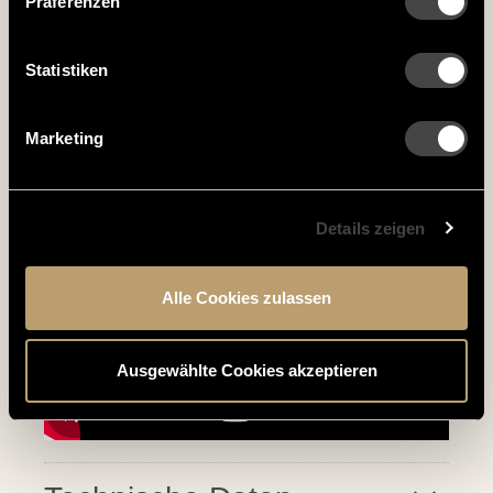
Präferenzen
Zieht die rohe Pizza von Eurer bemehlten
Arbeitsfläche auf Euer Blech
Vom Blech lasst Ihr die Pizza dann auf den
Statistiken
Pizzastein rutschen
Die fertige...
Marketing
MEHR LESEN
Details zeigen
Alle Cookies zulassen
Ausgewählte Cookies akzeptieren