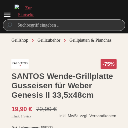
alt springen
Grillshop
Grillzubehör
Grillplatten & Planchas
/ 8
-75%
SANTOS Wende-Grillplatte
Gusseisen für Weber
Genesis II 33,5x48cm
santosgrills-theme.listing.formerPrice:
19,90 €
79,90 €
inkl. MwSt. zzgl. Versandkosten
Inhalt:
1 Stück
Artikelnummer:
890727