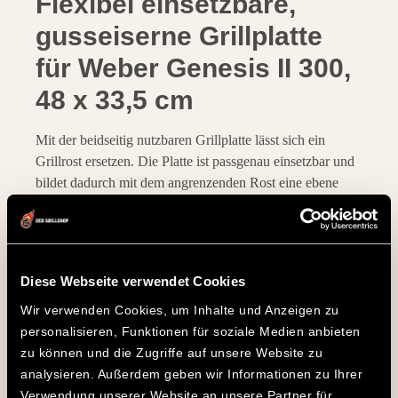
Flexibel einsetzbare,
gusseiserne Grillplatte
für Weber Genesis II 300,
48 x 33,5 cm
Mit der beidseitig nutzbaren Grillplatte lässt sich ein
Grillrost ersetzen. Die Platte ist passgenau einsetzbar und
bildet dadurch mit dem angrenzenden Rost eine ebene
Fläche. Der Platz auf Eurem Grillrost wird so perfekt
genutzt. Je nachdem, was Ihr auf den Grill packt, kommen
die glatte oder die geriffelte Seite zum Einsatz. Dank der
gleichmäßigen Wärmeverteilung und der optimalen
Diese Webseite verwendet Cookies
Hitzespeicherung beschert Euch die Grillplatte perfekte
Wir verwenden Cookies, um Inhalte und Anzeigen zu
Ergebnisse.
personalisieren, Funktionen für soziale Medien anbieten
Grillplatte: Glatte Seite
zu können und die Zugriffe auf unsere Website zu
analysieren. Außerdem geben wir Informationen zu Ihrer
Die glatte Seite der Platte lässt sich wie eine Plancha
Verwendung unserer Website an unsere Partner für