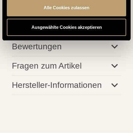
Hinweise & Downloads
Alle Cookies zulassen
Lieferumfang
Ausgewählte Cookies akzeptieren
santosgrills-them
Bewertungen
santosgrills-theme.screenreader
Fragen zum Artikel
Hersteller-Informationen