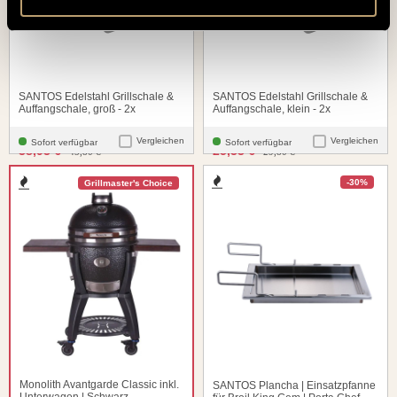
SANTOS Edelstahl Grillschale &
SANTOS Edelstahl Grillschale &
Auffangschale, groß - 2x
Auffangschale, klein - 2x
Vergleichen
Vergleichen
Sofort verfügbar
Sofort verfügbar
santosgrills-theme.listing.formerPrice:
santosgrills-theme.listing.fo
38,93 €
25,33 €
45,80 €
29,80 €
-30%
Grillmaster's Choice
Monolith Avantgarde Classic inkl.
SANTOS Plancha | Einsatzpfanne
Unterwagen | Schwarz