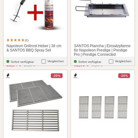
(1)
Napoleon Grillrost Heber | 36 cm
SANTOS Plancha | Einsatzpfanne
& SANTOS BBQ Spray Set
für Napoleon Prestige | Prestige
Pro | Prestige Connected
Vergleichen
Vergleichen
Sofort verfügbar
Sofort verfügbar
santosgrills-theme.listing.formerPrice:
santosgrills-theme.listing.fo
21,94 €
62,93 €
23,85 €
99,90 €
-20%
-20%