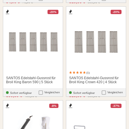
santosgrills-theme.listing.formerPrice:
santosgrills-theme.listing.
54,90 €
319,00 €
71,80 €
399,60 €
-20%
-20%
(1)
SANTOS Edelstahl-Gussrost für
SANTOS Edelstahl-Gussrost für
Broil King Baron 590 | 5 Stück
Broil King Crown 420 | 4 Stück
Vergleichen
Vergleichen
Sofort verfügbar
Sofort verfügbar
santosgrills-theme.listing.formerPrice:
santosgrills-theme.listing.
399,60 €
319,00 €
499,50 €
399,60 €
-8%
-37%