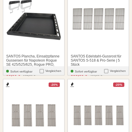
SANTOS Plancha, Einsatzpfanne
SANTOS Edelstahl-Gussrost für
Gusseisen für Napoleon Rogue
SANTOS S-518 & Pro-Serie | 5
SE 425/525/625, Rogue PRO,
Stück
PRO-S und Freestyle 365/425
Vergleichen
Vergleichen
Sofort verfügbar
Sofort verfügbar
santosgrills-theme.listing.formerPrice:
santosgrills-theme.listing.
95,90 €
399,60 €
102,80 €
499,50 €
-20%
-20%