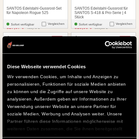
SANTOS Edelstahl-Gussrost-Set
SANTOS Edelstahl-Gussrost für
für Napoleon Rogue 525
SANTOS S-418 & Pro-Serie | 4
Stück
Vergleichen
Vergleichen
Sofort verfügbar
Sofort verfügbar
santosgrills-theme.listing.formerPrice:
santosgrills-theme.listing.
327,67 €
319,00 €
409,70 €
399,60 €
-20%
-20%
Diese Webseite verwendet Cookies
Wir verwenden Cookies, um Inhalte und Anzeigen zu
personalisieren, Funktionen für soziale Medien anbieten
zu können und die Zugriffe auf unsere Website zu
analysieren. Außerdem geben wir Informationen zu Ihrer
Verwendung unserer Website an unsere Partner für
SANTOS Edelstahl-Gussrost für
SANTOS Edelstahl-Gussrost für
soziale Medien, Werbung und Analysen weiter. Unsere
SANTOS S-318 & Pro-Serie | 3
Broil King Baron 420 | 4 Stück
Stück
Partner führen diese Informationen möglicherweise mit
Vergleichen
Vergleichen
Sofort verfügbar
Sofort verfügbar
santosgrills-theme.listing.formerPrice:
santosgrills-theme.listing.
239,76 €
319,00 €
weiteren Daten zusammen, die Sie ihnen bereitgestellt
299,70 €
399,60 €
haben oder die sie im Rahmen Ihrer Nutzung der Dienste