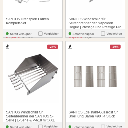
SANTOS Drehspieß Forken
SANTOS Windschild für
Komplett-Set
Seitenbrenner der Napoleon
Rogue | Prestige und Prestige Pro
Serie mit XXL Spießen | Edelstahl
Vergleichen
Vergleichen
Sofort verfügbar
Sofort verfügbar
santosgrills-theme.listing.formerPrice:
santosgrills-theme.listing.fo
27,90 €
54,90 €
31,80 €
71,80 €
-24%
-20%
SANTOS Windschild für
SANTOS Edelstahl-Gussrost für
Seitenbrenner der SANTOS S-
Broil King Baron 490 | 4 Stück
Serie | E-Serie & P-618 mit XXL
Spießen | Edelstahl
Vergleichen
Vergleichen
Sofort verfügbar
Sofort verfügbar