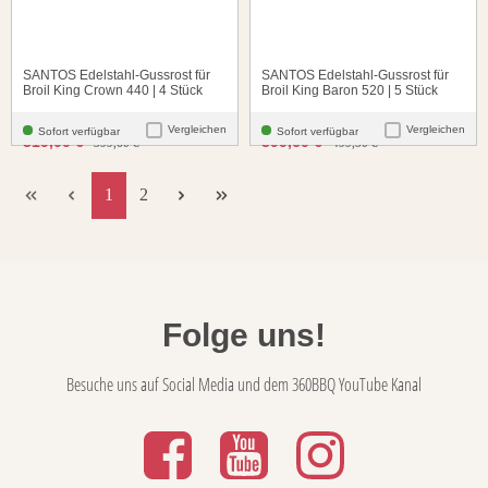
SANTOS Edelstahl-Gussrost für
SANTOS Edelstahl-Gussrost für
Broil King Crown 440 | 4 Stück
Broil King Baron 520 | 5 Stück
Vergleichen
Vergleichen
Sofort verfügbar
Sofort verfügbar
santosgrills-theme.listing.formerPrice:
santosgrills-theme.listing.
319,00 €
399,60 €
399,60 €
499,50 €
1
2
Folge uns!
Besuche uns auf Social Media und dem 360BBQ YouTube Kanal