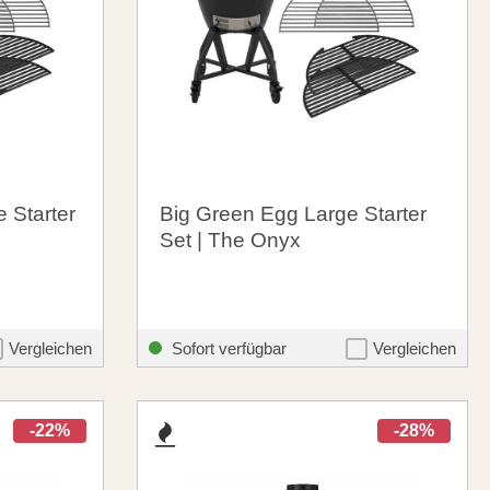
 Starter
Big Green Egg Large Starter
Set | The Onyx
2.289,00 €
theme.listing.formerPrice:
santosgrills-theme.listing.formerPr
2.645,00 €
Vergleichen
Sofort verfügbar
Vergleichen
-22%
-28%