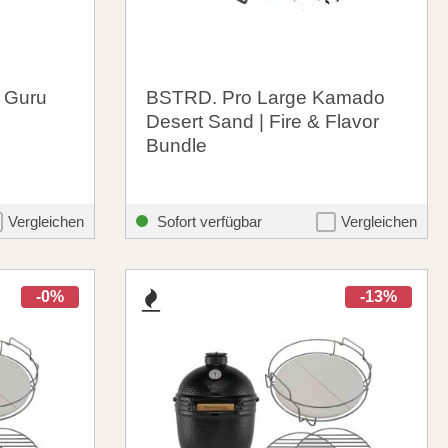
 Guru
BSTRD. Pro Large Kamado
Desert Sand | Fire & Flavor
Bundle
2.399,00 €
theme.listing.formerPrice:
santosgrills-theme.listing.formerPr
2.548,85 €
Vergleichen
Sofort verfügbar
Vergleichen
-0%
-13%