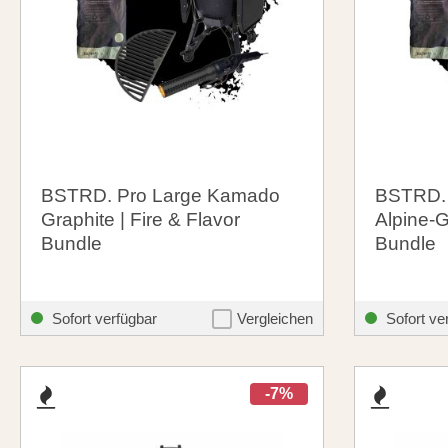
BSTRD. Pro Large Kamado
BSTRD. 
Graphite | Fire & Flavor
Alpine-G
Bundle
Bundle
2.399,00 €
2.399,
santosgrills-theme.listing.formerPrice:
2.548,85 €
Sofort verfügbar
Vergleichen
Sofort ve
-7%