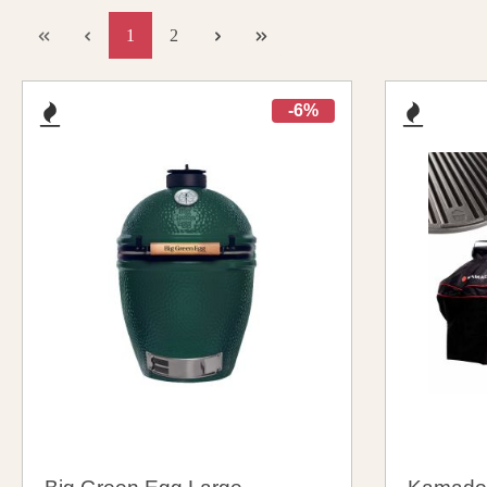
1
2
-6%