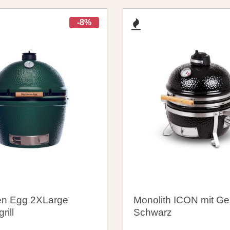
-8%
en Egg 2XLarge
Monolith ICON mit Ges
rill
Schwarz