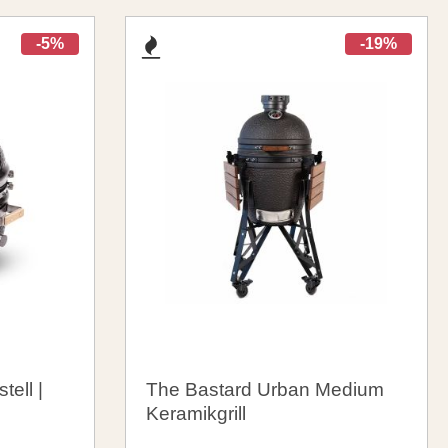
-5%
-19%
tell |
The Bastard Urban Medium
Keramikgrill