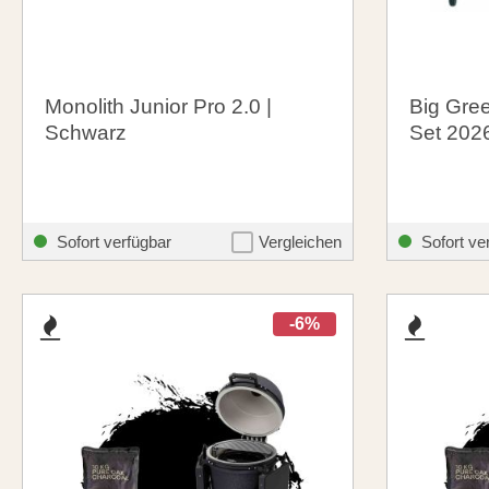
Monolith Junior Pro 2.0 |
Big Gree
Schwarz
Set 2026
747,00 €
2.149,
santosgrills-theme.listing.formerPrice:
899,90 €
Sofort verfügbar
Vergleichen
Sofort ve
-6%