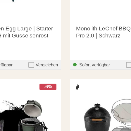
n Egg Large | Starter
Monolith LeChef BBQ
 mit Gusseisenrost
Pro 2.0 | Schwarz
00 €
1.999,00 €
santosgrills-theme.listing.formerPrice:
santosgrills-
2.399,00 €
2.699,90 €
rfügbar
Vergleichen
Sofort verfügbar
-6%