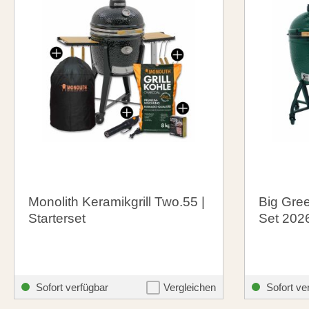
Monolith Keramikgrill Two.55 |
Big Gree
Starterset
Set 202
2.049,90 €
2.149,
santosgrills-theme.listing.formerPrice:
2.199,90 €
Sofort verfügbar
Vergleichen
Sofort ve