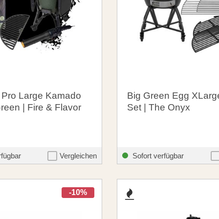
Pro Large Kamado
Big Green Egg XLarge
reen | Fire & Flavor
Set | The Onyx
00 €
3.739,00 €
santosgrills-theme.listing.formerPrice:
santosgrills-
2.548,85 €
3.745,00 €
rfügbar
Vergleichen
Sofort verfügbar
-10%