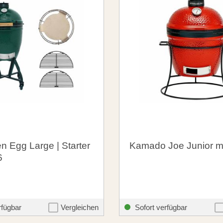
n Egg Large | Starter
Kamado Joe Junior m
6
00 €
467,00 €
santosgrills-theme.listing.formerPrice:
santosgrills-the
2.399,00 €
599,00 €
rfügbar
Vergleichen
Sofort verfügbar