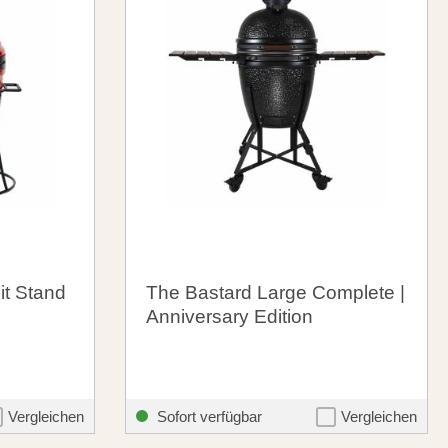
it Stand
The Bastard Large Complete |
Anniversary Edition
1.047,00 €
me.listing.formerPrice:
santosgrills-theme.listing.formerPr
1.449,00 €
Vergleichen
Sofort verfügbar
Vergleichen