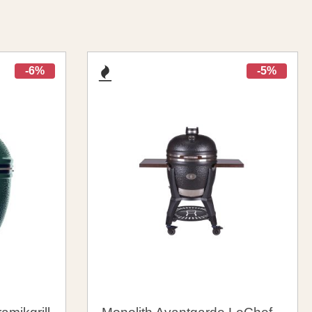
-6%
-5%