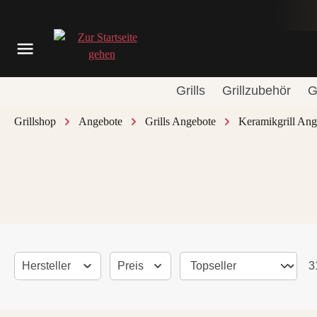
springen
Zur Hauptnavigation springen
Grills
Grillzubehör
G
Grillshop
Angebote
Grills Angebote
Keramikgrill Ang
Filtern & Sortieren santosgrills-theme.listing.filterTitleHint
Hersteller
Preis
3